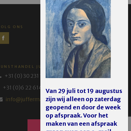
VOLG ONS
KUNSTHANDEL JUFFERMANS
+31 (0) 30 231 14 63
+31 (0)6 22 614 582
Van 29 juli tot 19 augustus
zijn wij alleen op zaterdag
info@juffermans.nl
geopend en door de week
op afspraak. Voor het
maken van een afspraak
AFSPRAAK MAKEN