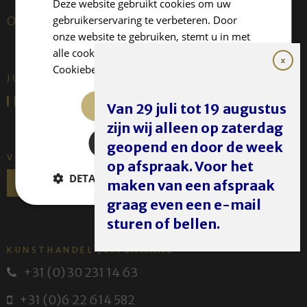
Deze website gebruikt cookies om uw
gebruikerservaring te verbeteren. Door
Over ons
onze website te gebruiken, stemt u in met
alle cookies in overeenstemming met ons
Cookiebeleid.
Lees verder
JUFFERMANS FINE ART IS:
ALLES ACCEPTEREN
Van 29 juli tot 19 augustus
zijn wij alleen op zaterdag
ALLES AFWIJZEN
geopend en door de week
VOLG ONS
op afspraak. Voor het
DETAILS WEERGEVEN
maken van een afspraak
graag even een e-mail
sturen of bellen.
KUNSTHANDEL JUFFERMANS
+31 (0) 30 231 14 63
+31 (0)6 22 614 582