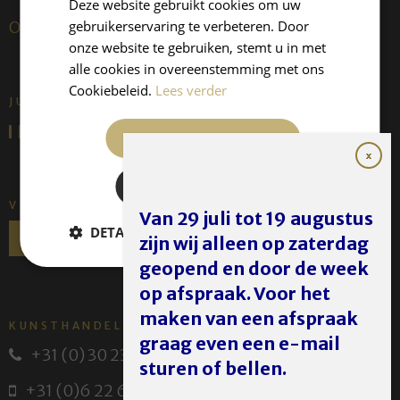
Deze website gebruikt cookies om uw
gebruikerservaring te verbeteren. Door
Over ons
onze website te gebruiken, stemt u in met
alle cookies in overeenstemming met ons
Cookiebeleid.
Lees verder
JUFFERMANS FINE ART IS:
ALLES ACCEPTEREN
ALLES AFWIJZEN
VOLG ONS
Van 29 juli tot 19 augustus
DETAILS WEERGEVEN
zijn wij alleen op zaterdag
geopend en door de week
op afspraak. Voor het
maken van een afspraak
KUNSTHANDEL JUFFERMANS
graag even een e-mail
+31 (0) 30 231 14 63
sturen of bellen.
+31 (0)6 22 614 582