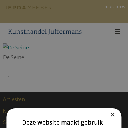
NEDERLANDS
De Seine
Artiesten
Kees van Dongen
×
Deze website maakt gebruik
Sculpturen