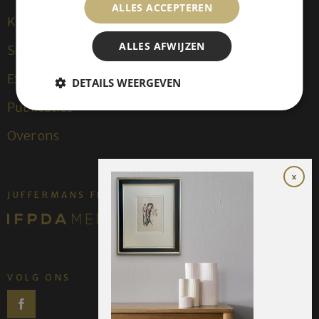
ALLES ACCEPTEREN
Kees van Dongen
ALLES AFWIJZEN
Sculpturen
Exposities
DETAILS WEERGEVEN
Publicaties
Over ons
JUFFERMANS FINE ART IS:
VOLG ONS