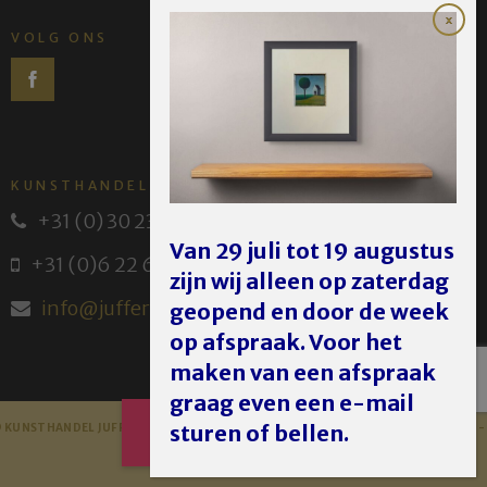
VOLG ONS
KUNSTHANDEL JUFFERMANS
+31 (0) 30 231 14 63
Van 29 juli tot 19 augustus
+31 (0)6 22 614 582
zijn wij alleen op zaterdag
info@juffermans.nl
geopend en door de week
op afspraak. Voor het
maken van een afspraak
graag even een e-mail
AFSPRAAK
sturen of bellen.
 KUNSTHANDEL JUFFERMANS - JUFFERMANS FINE ART 2023 -
DISCLAIMER
MAKEN
PRIVACY POLICY