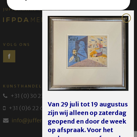
JUFFERMANS FINE ART IS:
VOLG ONS
KUNSTHANDEL JUFFERMANS
+31 (0) 30 231 14 63
Van 29 juli tot 19 augustus
+31 (0)6 22 614 582
zijn wij alleen op zaterdag
info@juffermans.nl
geopend en door de week
op afspraak. Voor het