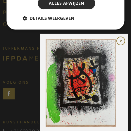
Exposities
ALLES AFWIJZEN
Publicaties
DETAILS WEERGEVEN
Over ons
JUFFERMANS FINE ART IS:
VOLG ONS
KUNSTHANDEL JUFFERMANS