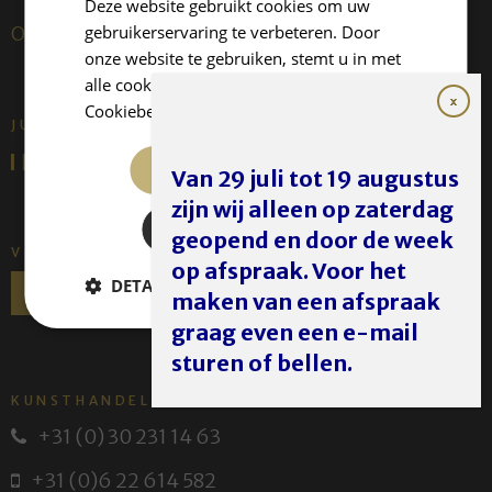
Deze website gebruikt cookies om uw
gebruikerservaring te verbeteren. Door
Over ons
onze website te gebruiken, stemt u in met
alle cookies in overeenstemming met ons
Cookiebeleid.
Lees verder
JUFFERMANS FINE ART IS:
ALLES ACCEPTEREN
Van 29 juli tot 19 augustus
zijn wij alleen op zaterdag
ALLES AFWIJZEN
geopend en door de week
VOLG ONS
op afspraak. Voor het
DETAILS WEERGEVEN
maken van een afspraak
graag even een e-mail
sturen of bellen.
KUNSTHANDEL JUFFERMANS
+31 (0) 30 231 14 63
+31 (0)6 22 614 582