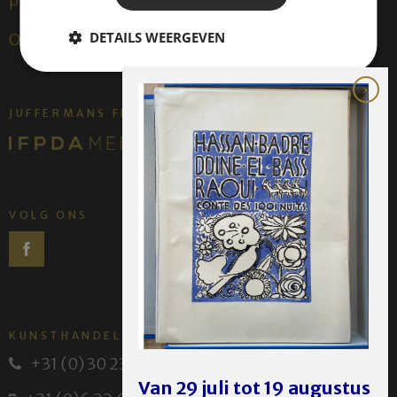
Publicaties
DETAILS WEERGEVEN
Over ons
JUFFERMANS FINE ART IS:
VOLG ONS
KUNSTHANDEL JUFFERMANS
+31 (0) 30 231 14 63
Van 29 juli tot 19 augustus