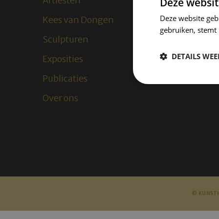
Artiesten
Deze websit
Deze website geb
Kees van Dongen
gebruiken, stemt
Sculpturen
DETAILS WE
Exposities
Publicaties
Over ons
© KUNSTH