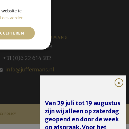
 website te
Lees verder
ACCEPTEREN
KUNSTHANDEL JUFFERMANS
+31 (0) 30 231 14 63
+31 (0)6 22 614 582
info@juffermans.nl
Van 29 juli tot 19 augustus
zijn wij alleen op zaterdag
CY POLICY
geopend en door de week
op afspraak. Voor het