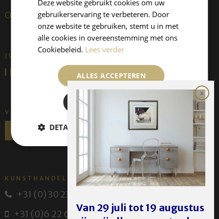
Deze website gebruikt cookies om uw
gebruikerservaring te verbeteren. Door
Over ons
onze website te gebruiken, stemt u in met
alle cookies in overeenstemming met ons
Cookiebeleid.
Lees verder
JUFFERMANS FINE ART IS:
ALLES ACCEPTEREN
ALLES AFWIJZEN
VOLG ONS
DETAILS WEERGEVEN
KUNSTHANDEL JUFFERMANS
+31 (0) 30 231 14 63
Van 29 juli tot 19 augustus
+31 (0)6 22 614 582