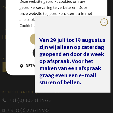
Deze website gebruikt cookies om uw
gebruikerservaring te verbeteren. Door
Over ons
onze website te gebruiken, stemt u in met
alle cookies in overeenstemming met ons
Cookiebeleid.
Lees verder
JUFFERMANS FINE ART IS:
ALLES ACCEPTEREN
Van 29 juli tot 19 augustus
zijn wij alleen op zaterdag
ALLES AFWIJZEN
geopend en door de week
VOLG ONS
op afspraak. Voor het
DETAILS WEERGEVEN
maken van een afspraak
graag even een e-mail
sturen of bellen.
KUNSTHANDEL JUFFERMANS
+31 (0) 30 231 14 63
+31 (0)6 22 614 582