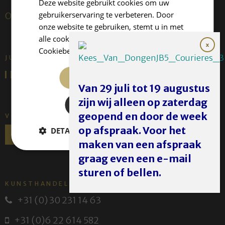
Deze website gebruikt cookies om uw
gebruikerservaring te verbeteren. Door
Over ons
onze website te gebruiken, stemt u in met
alle cookies in overeenstemming met ons
Cookiebeleid.
Lees verder
JUFFERMANS FINE ART IS:
ALLES ACCEPTEREN
Van 29 juli tot 19 augustus
zijn wij alleen op zaterdag
ALLES AFWIJZEN
geopend en door de week
VOLG ONS
op afspraak. Voor het
DETAILS WEERGEVEN
maken van een afspraak
graag even een e-mail
sturen of bellen.
KUNSTHANDEL JUFFERMANS
+31 (0) 30 231 14 63
+31 (0)6 22 614 582