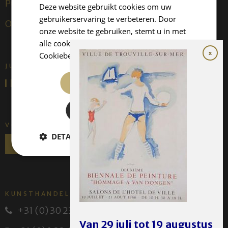
Publicaties
Deze website gebruikt cookies om uw
gebruikerservaring te verbeteren. Door
Over ons
onze website te gebruiken, stemt u in met
alle cookies in overeenstemming met ons
Cookiebeleid.
Lees verder
JUFFERMANS FINE ART IS:
ALLES ACCEPTEREN
ALLES AFWIJZEN
VOLG ONS
DETAILS WEERGEVEN
KUNSTHANDEL JUFFERMANS
+31 (0) 30 231 14 63
Van 29 juli tot 19 augustus