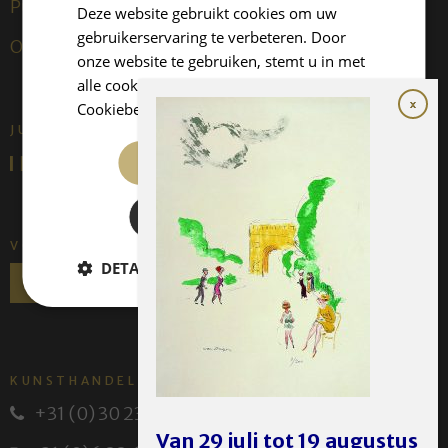
Publicaties
Deze website gebruikt cookies om uw
gebruikerservaring te verbeteren. Door
Over ons
onze website te gebruiken, stemt u in met
alle cookies in overeenstemming met ons
Cookiebeleid.
Lees verder
JUFFERMANS FINE ART IS:
ALLES ACCEPTEREN
ALLES AFWIJZEN
VOLG ONS
DETAILS WEERGEVEN
KUNSTHANDEL JUFFERMANS
+31 (0) 30 231 14 63
Van 29 juli tot 19 augustus