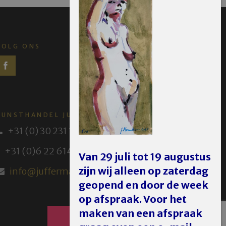
VOLG ONS
KUNSTHANDEL JUFFERMANS
+31 (0) 30 231 14 63
+31 (0)6 22 614 582
Van 29 juli tot 19 augustus
zijn wij alleen op zaterdag
info@juffermans.nl
geopend en door de week
op afspraak. Voor het
maken van een afspraak
AFSPRAAK MAKEN