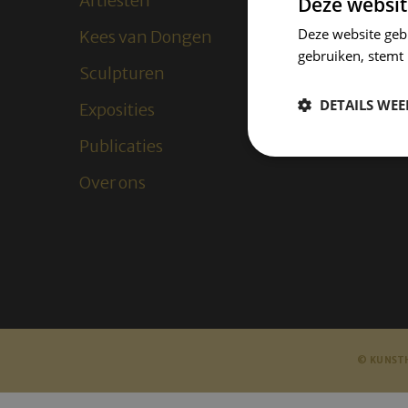
Artiesten
Deze websit
Deze website geb
Kees van Dongen
gebruiken, stemt
Sculpturen
DETAILS WE
Exposities
Publicaties
Over ons
© KUNSTH