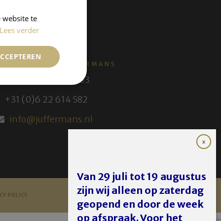
 website te
Lees verder
ACCEPTEREN
KUNSTHANDEL JUFFERMANS
+31 (0) 30 231 14 63
+31 (0)6 22 614 582
info@juffermans.nl
Van 29 juli tot 19 augustus
zijn wij alleen op zaterdag
CY POLICY
geopend en door de week
op afspraak. Voor het