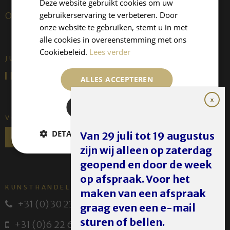
Deze website gebruikt cookies om uw
gebruikerservaring te verbeteren. Door
Over ons
onze website te gebruiken, stemt u in met
alle cookies in overeenstemming met ons
Cookiebeleid.
Lees verder
JUFFERMANS FINE ART IS:
ALLES ACCEPTEREN
ALLES AFWIJZEN
VOLG ONS
DETAILS WEERGEVEN
Van 29 juli tot 19 augustus
zijn wij alleen op zaterdag
geopend en door de week
op afspraak. Voor het
KUNSTHANDEL JUFFERMANS
maken van een afspraak
+31 (0) 30 231 14 63
graag even een e-mail
sturen of bellen.
+31 (0)6 22 614 582