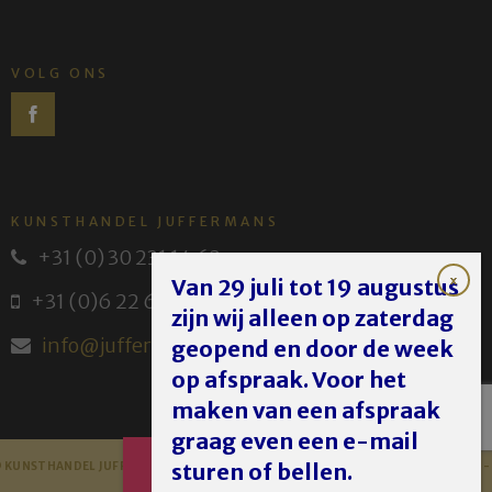
VOLG ONS
KUNSTHANDEL JUFFERMANS
+31 (0) 30 231 14 63
Van 29 juli tot 19 augustus
+31 (0)6 22 614 582
zijn wij alleen op zaterdag
info@juffermans.nl
geopend en door de week
op afspraak. Voor het
maken van een afspraak
graag even een e-mail
AFSPRAAK
sturen of bellen.
 KUNSTHANDEL JUFFERMANS - JUFFERMANS FINE ART 2023 -
DISCLAIMER
MAKEN