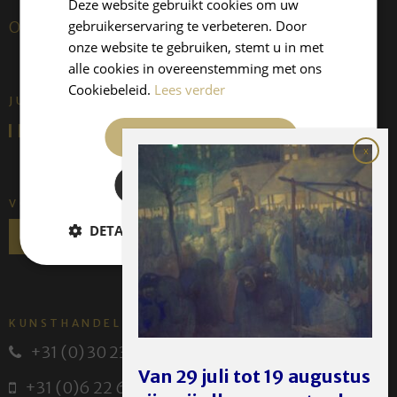
Deze website gebruikt cookies om uw
gebruikerservaring te verbeteren. Door
Over ons
onze website te gebruiken, stemt u in met
alle cookies in overeenstemming met ons
Cookiebeleid.
Lees verder
JUFFERMANS FINE ART IS:
ALLES ACCEPTEREN
ALLES AFWIJZEN
VOLG ONS
DETAILS WEERGEVEN
KUNSTHANDEL JUFFERMANS
+31 (0) 30 231 14 63
Van 29 juli tot 19 augustus
+31 (0)6 22 614 582