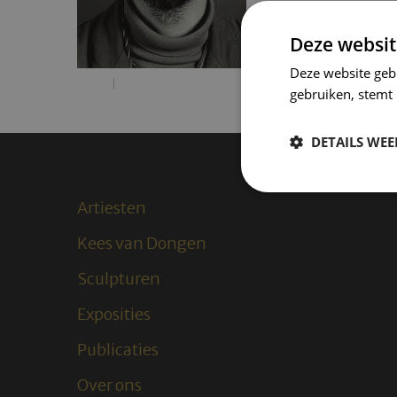
Deze websit
Deze website geb
gebruiken, stemt
DETAILS WE
Artiesten
Kees van Dongen
Sculpturen
Exposities
Publicaties
Over ons