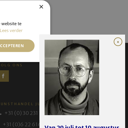
×
 website te
Lees verder
ACCEPTEREN
VOLG ONS
KUNSTHANDEL JUFFERMANS
+31 (0) 30 231 14 63
+31 (0)6 22 614 582
Van 29 juli tot 19 augustus